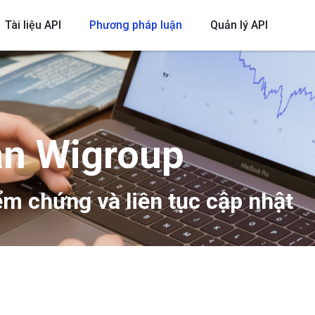
Tài liệu API
Phương pháp luận
Quản lý API
ận Wigroup
m chứng và liên tục cập nhật